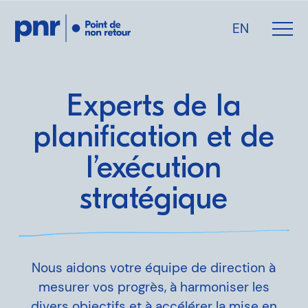
EN
Experts de la
planification et de
l’exécution
Notre expertise
stratégique
Qui sommes-nous
Pour les PDG
Nous aidons votre équipe de direction à
Pour les investisseurs
mesurer vos progrès, à harmoniser les
divers objectifs et à accélérer la mise en