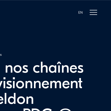
EN
s
r nos chaînes
visionnement
eldon