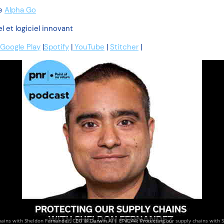
re
Alpha Go
 et logiciel innovant
Google Play
|
Spotify
|
YouTube
|
Stitcher
|