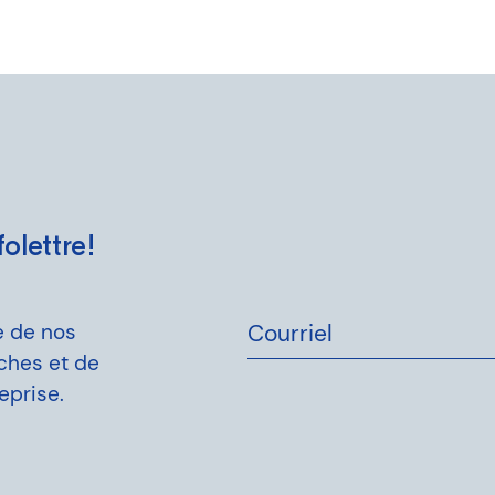
olettre!
e de nos
Courriel
rches et de
eprise.