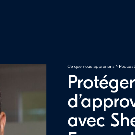
Ce que nous apprenons
>
Podcast
Protége
ous
d’appro
sseurs
avec Sh
pprenons