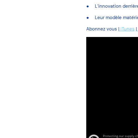
L’innovation derriè
Leur modèle matériel
Abonnez vous |
iTunes
|