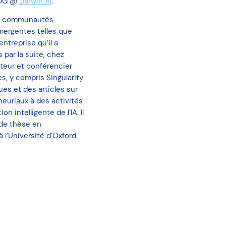
PDG @
Darwin AI
.
les communautés
émergentes telles que
entreprise qu’il a
 par la suite, chez
uteur et conférencier
s, y compris Singularity
ues et des articles sur
neuriaux à des activités
n intelligente de l’IA. Il
 de thèse en
l’Université d’Oxford.