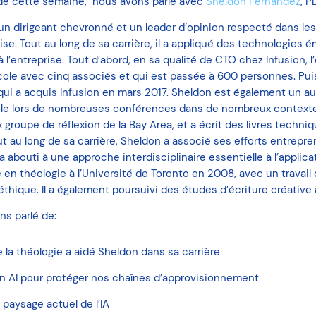
 de cette semaine, nous avons parlé avec
Sheldon Fernandez
, 
un dirigeant chevronné et un leader d’opinion respecté dans 
se. Tout au long de sa carrière, il a appliqué des technologies 
e à l’entreprise. Tout d’abord, en sa qualité de CTO chez Infusion, l’
école avec cinq associés et qui est passée à 600 personnes. Puis
 qui a acquis Infusion en mars 2017. Sheldon est également un a
parole lors de nombreuses conférences dans de nombreux contexte
x groupe de réflexion de la Bay Area, et a écrit des livres techniq
t au long de sa carrière, Sheldon a associé ses efforts entrepre
abouti à une approche interdisciplinaire essentielle à l’applicatio
 en théologie à l’Université de Toronto en 2008, avec un travail
ique. Il a également poursuivi des études d’écriture créative à 
ns parlé de:
la théologie a aidé Sheldon dans sa carrière
n AI pour protéger nos chaînes d’approvisionnement
e paysage actuel de l’IA