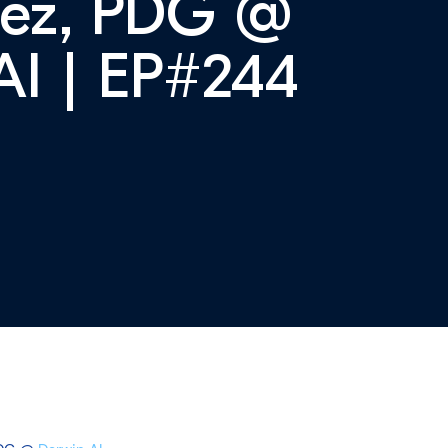
dez, PDG @
AI | EP#244