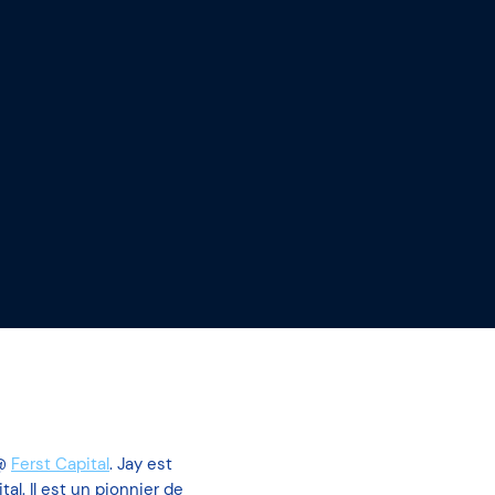
 @
Ferst Capital
. Jay est
al. Il est un pionnier de