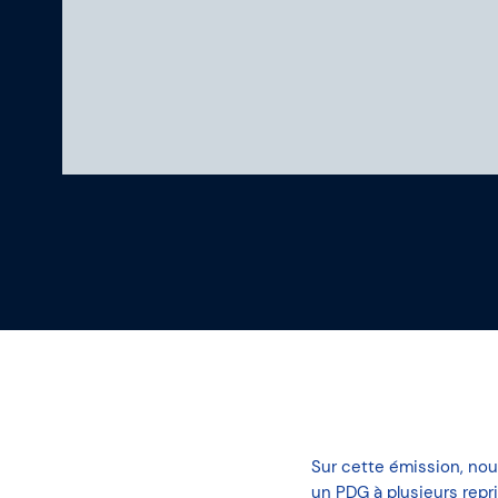
Notre platefor
Sur cette émission, nous
un PDG à plusieurs repri