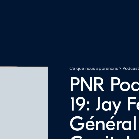
Ce que nous apprenons
>
Podcast
PNR Pod
ous
19: Jay F
sseurs
Général
pprenons