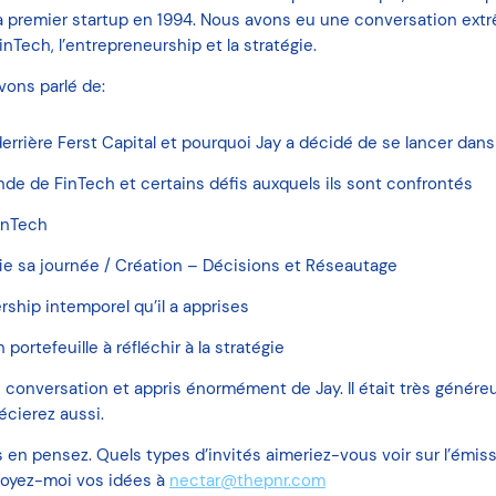
sa premier startup en 1994. Nous avons eu une conversation ex
Tech, l’entrepreneurship et la stratégie.
vons parlé de:
 derrière Ferst Capital et pourquoi Jay a décidé de se lancer dans
nde de FinTech et certains défis auxquels ils sont confrontés
FinTech
e sa journée / Création – Décisions et Réseautage
rship intemporel qu’il a apprises
portefeuille à réfléchir à la stratégie
e conversation et appris énormément de Jay. Il était très génér
écierez aussi.
en pensez. Quels types d’invités aimeriez-vous voir sur l’émis
voyez-moi vos idées à
nectar@thepnr.com