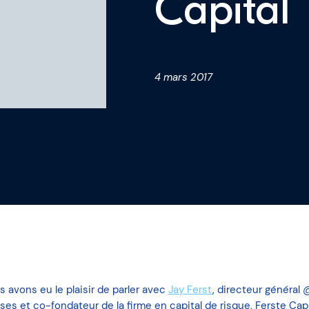
Capital
me
4 mars 2017
 avons eu le plaisir de parler avec
Jay Ferst
, directeur général
ses et co-fondateur de la firme en capital de risque, Ferste Capit