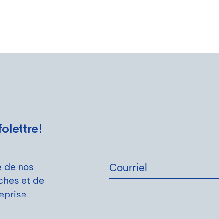
olettre!
e de nos
Courriel
rches et de
eprise.