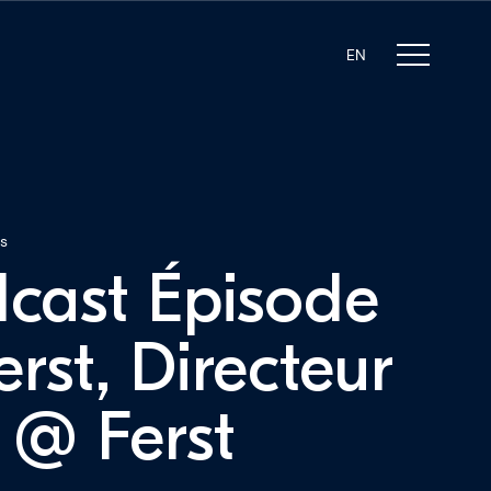
EN
s
cast Épisode
erst, Directeur
 @ Ferst