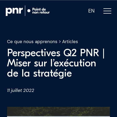
EN
Ce que nous apprenons
>
Articles
Perspectives Q2 PNR |
Miser sur l’exécution
Notre expertise
de la stratégie
Qui sommes-nous
11 juillet 2022
Pour les PDG
Pour les investisseurs