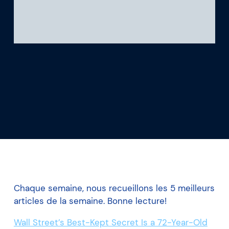
Ce que nous apprenons
Notre plateforme
Chaque semaine, nous recueillons les 5 meilleurs
articles de la semaine. Bonne lecture!
Wall Street’s Best-Kept Secret Is a 72-Year-Old