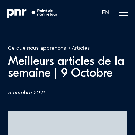
EN
Ce que nous apprenons
>
Articles
Meilleurs articles de la
semaine | 9 Octobre
Notre expertise
Qui sommes-nous
9 octobre 2021
Pour les PDG
Pour les investisseurs