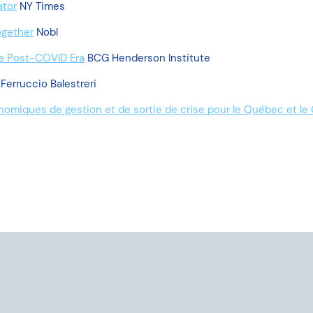
ator
NY Times
ogether
Nobl
e Post-COVID Era
BCG Henderson Institute
Ferruccio Balestreri
nomiques de gestion et de sortie de crise pour le Québec et le