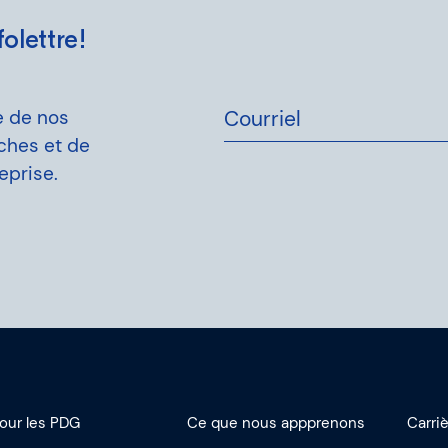
olettre!
e de nos
Courriel
rches et de
eprise.
our les PDG
Ce que nous appprenons
Carri