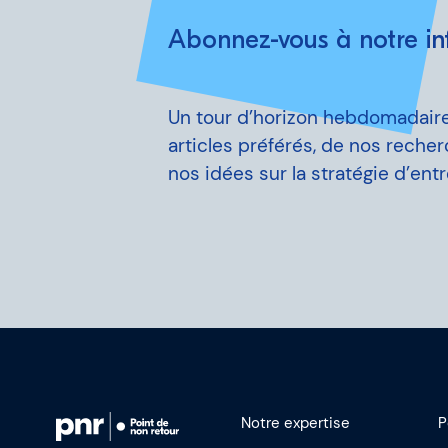
Abonnez-vous à notre inf
Un tour d’horizon hebdomadair
articles préférés, de nos reche
nos idées sur la stratégie d’entr
Notre expertise
P