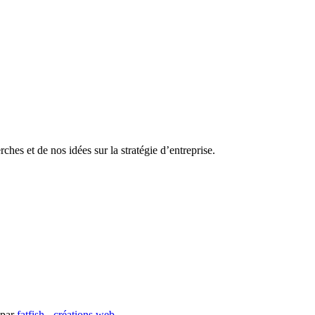
hes et de nos idées sur la stratégie d’entreprise.
 par
fatfish - créations web