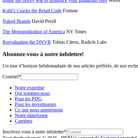
Inside the pricey war to influence your Instagram feed
Wired
Kohl’s Cracks the Retail Code
Fortune
Naked Brands
David Perell
The Monopolization of America
NY Times
Reevaluating the DNVB
Tobias Citron, Radicle Labs
Abonnez-vous à notre infolettre!
Un tour d’horizon hebdomadaire de nos articles préférés, de nos recherc
Courriel
*
Notre expertise
Qui sommes-nous
Pour les PDG
Pour les investisseurs
Ce que nous appprenons
Notre plateforme
Carrières
Inscrivez-vous à notre infolettre
*
Tous droits réservés © 2026 - PNR
Un concept de
Featuring
propulsé