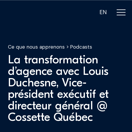
EN
Ce que nous apprenons
>
Podcasts
La transformation
d’agence avec Louis
Notre expertise
Duchesne, Vice-
Qui sommes-nous
président exécutif et
directeur général @
Pour les PDG
Cossette Québec
Pour les investisseurs