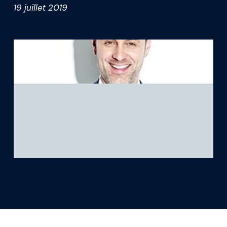
19 juillet 2019
Ce que nous apprenons
Notre plateforme